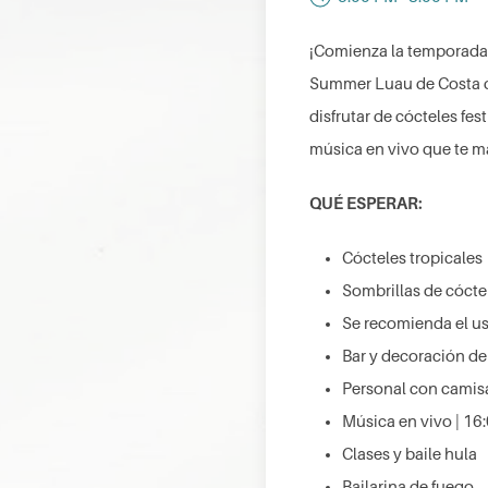
¡Comienza la temporada 
Summer Luau de Costa d'E
disfrutar de cócteles fes
música en vivo que te m
QUÉ ESPERAR:
Cócteles tropicales
Sombrillas de cóctel
Se recomienda el us
Bar y decoración de 
Personal con camisa
Música en vivo | 16
Clases y baile hula
Bailarina de fuego