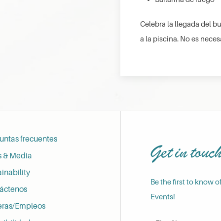
Celebra la llegada del b
a la piscina. No es neces
untas frecuentes
Get in touc
s & Media
inability
Be the first to know o
áctenos
Events!
eras/Empleos
First Name